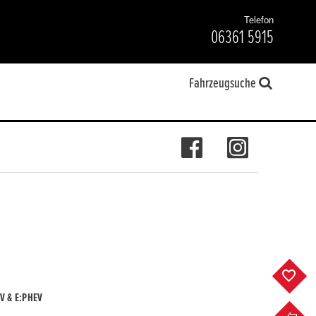
Telefon
06361 5915
Fahrzeugsuche
F
V & E:PHEV