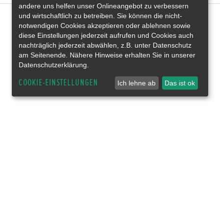
andere uns helfen unser Onlineangebot zu verbessern
und wirtschaftlich zu betreiben. Sie können die nicht-
notwendigen Cookies akzeptieren oder ablehnen sowie
diese Einstellungen jederzeit aufrufen und Cookies auch
nachträglich jederzeit abwählen, z.B. unter Datenschutz
am Seitenende. Nähere Hinweise erhalten Sie in unserer
Datenschutzerklärung.
COOKIE-EINSTELLUNGEN
Ich lehne ab
Das ist ok