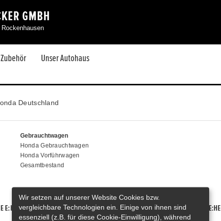
CKER GMBH
06 Rockenhausen
& Zubehör
Unser Autohaus
onda Deutschland
Gebrauchtwagen
Honda Gebrauchtwagen
Honda Vorführwagen
Gesamtbestand
Wir setzen auf unserer Website Cookies bzw.
vergleichbare Technologien ein. Einige von ihnen sind
E E:HEV
HONDA HR-V E:HEV
HONDA ZR-V E:HEV
HONDA CR-V E:HE
essenziell (z.B. für diese Cookie-Einwilligung), während