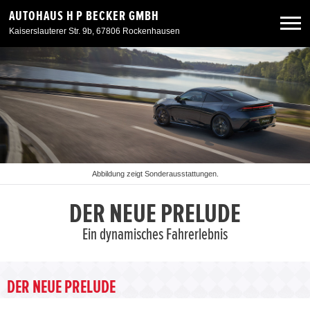
AUTOHAUS H P BECKER GMBH
Kaiserslauterer Str. 9b, 67806 Rockenhausen
Neuwagen
Gebrauchtwagen
Angebote
Abbildung zeigt Sonderausstattungen.
Service & Zubehör
DER NEUE PRELUDE
Ein dynamisches Fahrerlebnis
Unser Autohaus
DER NEUE PRELUDE