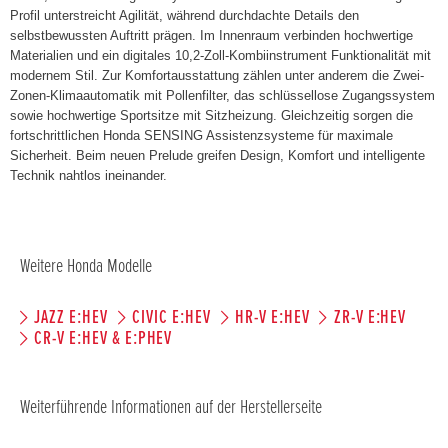
Profil unterstreicht Agilität, während durchdachte Details den
selbstbewussten Auftritt prägen. Im Innenraum verbinden hochwertige
Materialien und ein digitales 10,2-Zoll-Kombiinstrument Funktionalität mit
modernem Stil. Zur Komfortausstattung zählen unter anderem die Zwei-
Zonen-Klimaautomatik mit Pollenfilter, das schlüssellose Zugangssystem
sowie hochwertige Sportsitze mit Sitzheizung. Gleichzeitig sorgen die
fortschrittlichen Honda SENSING Assistenzsysteme für maximale
Sicherheit. Beim neuen Prelude greifen Design, Komfort und intelligente
Technik nahtlos ineinander.
Weitere Honda Modelle
JAZZ E:HEV
CIVIC E:HEV
HR-V E:HEV
ZR-V E:HEV
CR-V E:HEV & E:PHEV
Weiterführende Informationen auf der Herstellerseite