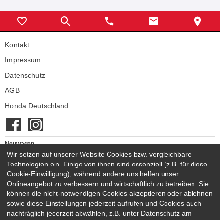
Kontakt
Impressum
Datenschutz
AGB
Honda Deutschland
Neuwagen
Honda Neuwagen
Wir setzen auf unserer Website Cookies bzw. vergleichbare
Technologien ein. Einige von ihnen sind essenziell (z.B. für diese
Gebrauchtwagen
Cookie-Einwilligung), während andere uns helfen unser
Honda Gebrauchtwagen
Onlineangebot zu verbessern und wirtschaftlich zu betreiben. Sie
Honda Vorführwagen
können die nicht-notwendigen Cookies akzeptieren oder ablehnen
Gesamtbestand
sowie diese Einstellungen jederzeit aufrufen und Cookies auch
nachträglich jederzeit abwählen, z.B. unter Datenschutz am
NEUWAGENMODELLE