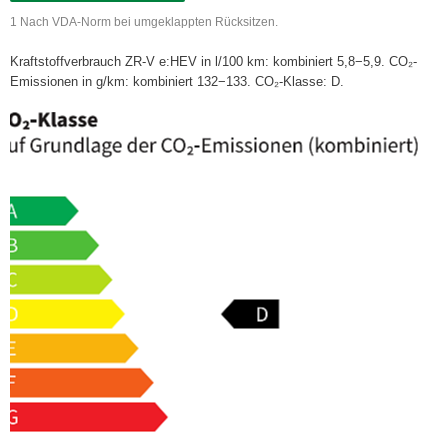
1 Nach VDA-Norm bei umgeklappten Rücksitzen.
Kraftstoffverbrauch ZR-V e:HEV in l/100 km: kombiniert 5,8−5,9. CO₂-
Emissionen in g/km: kombiniert 132−133. CO₂-Klasse: D.