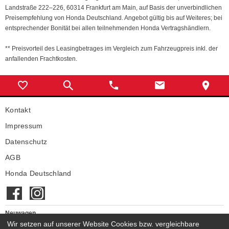
Landstraße 222–226, 60314 Frankfurt am Main, auf Basis der unverbindlichen
Preisempfehlung von Honda Deutschland. Angebot gültig bis auf Weiteres; bei
entsprechender Bonität bei allen teilnehmenden Honda Vertragshändlern.
** Preisvorteil des Leasingbetrages im Vergleich zum Fahrzeugpreis inkl. der
anfallenden Frachtkosten.
Kontakt
Impressum
Datenschutz
AGB
Honda Deutschland
Neuwagen
Wir setzen auf unserer Website Cookies bzw. vergleichbare
Honda Neuwagen