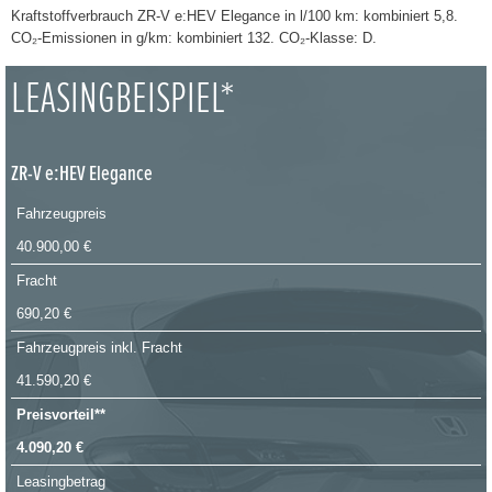
Kraftstoffverbrauch ZR-V e:HEV Elegance in l/100 km: kombiniert 5,8.
CO₂-Emissionen in g/km: kombiniert 132. CO₂-Klasse: D.
LEASINGBEISPIEL*
ZR-V e:HEV Elegance
Fahrzeugpreis
40.900,00 €
Fracht
690,20 €
Fahrzeugpreis inkl. Fracht
41.590,20 €
Preisvorteil**
4.090,20 €
Leasingbetrag