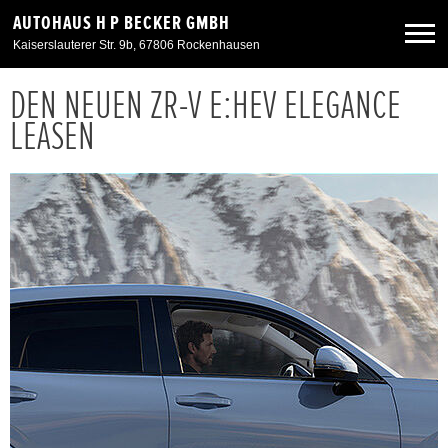
AUTOHAUS H P BECKER GMBH
Kaiserslauterer Str. 9b, 67806 Rockenhausen
DEN NEUEN ZR-V E:HEV ELEGANCE
Neuwagen
LEASEN
Gebrauchtwagen
Angebote
Service & Zubehör
Unser Autohaus