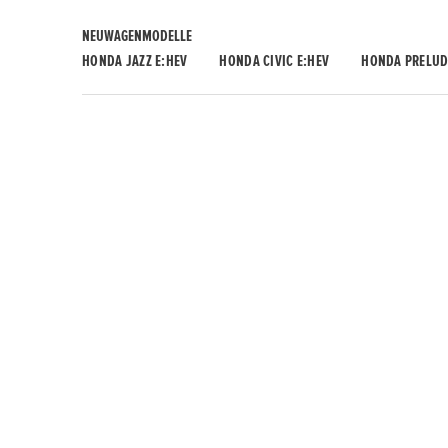
NEUWAGENMODELLE
HONDA JAZZ E:HEV
HONDA CIVIC E:HEV
HONDA PRELUD