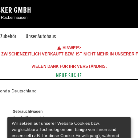
CKER GMBH
06 Rockenhausen
& Zubehör
Unser Autohaus
HINWEIS:
ZWISCHENZEITLICH VERKAUFT BZW. IST NICHT MEHR IN UNSERER
VIELEN DANK FÜR IHR VERSTÄNDNIS.
NEUE SUCHE
onda Deutschland
Gebrauchtwagen
Honda Gebrauchtwagen
Wir setzen auf unserer Website Cookies bzw.
Honda Vorführwagen
vergleichbare Technologien ein. Einige von ihnen sind
Gesamtbestand
essenziell (z.B. für diese Cookie-Einwilligung), während