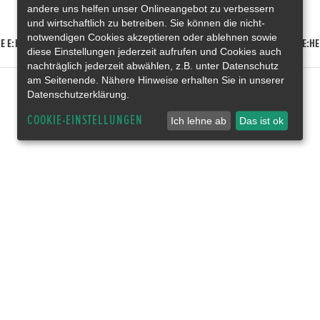
andere uns helfen unser Onlineangebot zu verbessern
und wirtschaftlich zu betreiben. Sie können die nicht-
notwendigen Cookies akzeptieren oder ablehnen sowie
E E:HEV
HONDA HR-V E:HEV
HONDA ZR-V E:HEV
HONDA CR-V E:HE
diese Einstellungen jederzeit aufrufen und Cookies auch
nachträglich jederzeit abwählen, z.B. unter Datenschutz
am Seitenende. Nähere Hinweise erhalten Sie in unserer
Datenschutzerklärung.
COOKIE-EINSTELLUNGEN
Ich lehne ab
Das ist ok